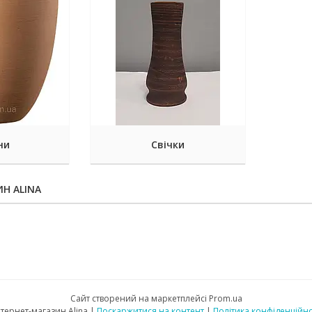
ни
Свічки
ИН ALINA
Сайт створений на маркетплейсі
Prom.ua
Интернет-магазин Alina |
Поскаржитися на контент
|
Політика конфіденційно