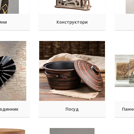
ини
Конструктори
годинник
Посуд
Панно