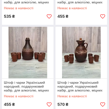
набір, для алкоголю, міцних
набір, для алкоголю, міцних
напоїв, спиртного, горілки,
напоїв, спиртного, горілки,
Немає в наявності
Немає в наявності
коньяку
коньяку
535
455
₴
₴
Штоф і чарки Український
Штоф і чарки Український
народний, подарунковий
народний, подарунковий
набір, для алкоголю, міцних
набір, для алкоголю, міцних
напоїв, спиртного, горілки,
напоїв, спиртного, горілки,
Немає в наявності
Немає в наявності
коньяку
коньяку
455
570
₴
₴