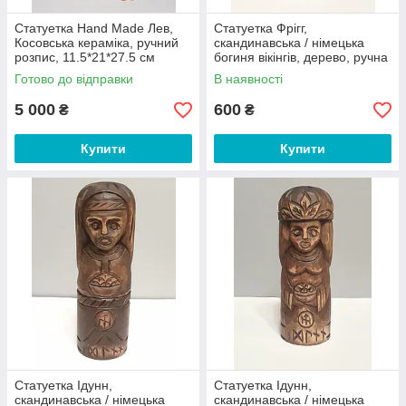
Статуетка Hand Made Лев,
Статуетка Фрігг,
Косовська кераміка, ручний
скандинавська / німецька
розпис, 11.5*21*27.5 см
богиня вікінгів, дерево, ручна
робота
Готово до відправки
В наявності
5 000
600
₴
₴
Купити
Купити
Статуетка Ідунн,
Статуетка Ідунн,
скандинавська / німецька
скандинавська / німецька