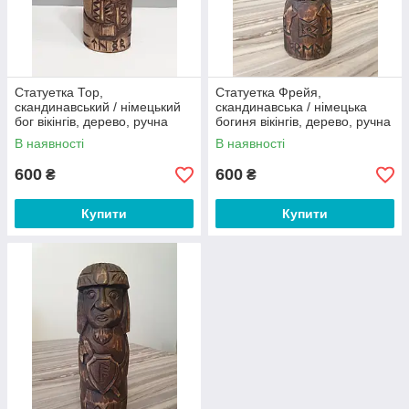
Статуетка Тор,
Статуетка Фрейя,
скандинавський / німецький
скандинавська / німецька
бог вікінгів, дерево, ручна
богиня вікінгів, дерево, ручна
робота
робота
В наявності
В наявності
600
600
₴
₴
Купити
Купити