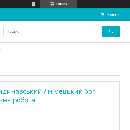
Кошик
Кошик
ы
андинавський / німецький бог
учна робота