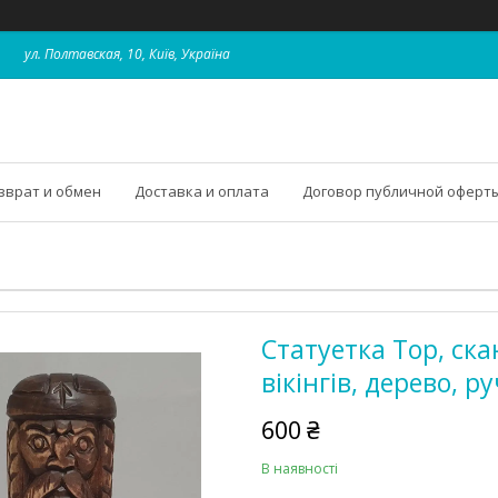
ул. Полтавская, 10, Київ, Україна
зврат и обмен
Доставка и оплата
Договор публичной оферт
Статуетка Тор, ск
вікінгів, дерево, р
600 ₴
В наявності