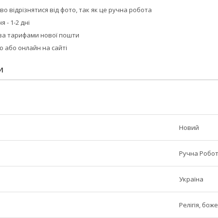
во відрізнятися від фото, так як це ручна робота
 - 1-2 дні
 за тарифами нової пошти
ю або онлайн на сайті
И
Новий
Ручна Робо
Україна
Релігія, боже