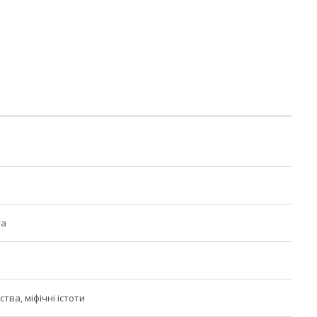
та
ства, міфічні істоти