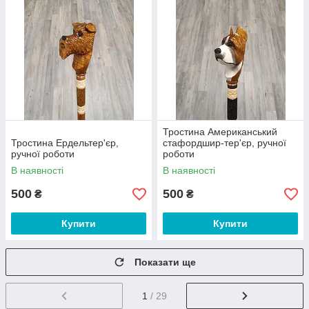
Тростина Американський
Тростина Ердельтер'єр,
стафордшир-тер'єр, ручної
ручної роботи
роботи
В наявності
В наявності
500
500
₴
₴
Купити
Купити
Показати ще
1
/ 29