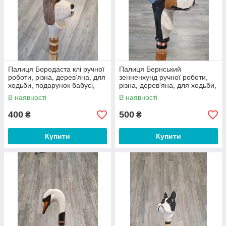
Палиця Бородаста клі ручної
Палиця Бернський
роботи, різна, дерев'яна, для
зенненхунд ручної роботи,
ходьби, подарунок бабусі,
різна, дерев'яна, для ходьби,
дідусі, літнім
подарунок бабусі, дідусі,
В наявності
В наявності
літнім
400
500
₴
₴
Купити
Купити