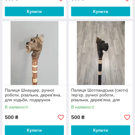
Купити
Купити
Палиця Шнауцер, ручної
Палиця Шотландська (скотч)
роботи, різальна, дерев'яна,
тер'єр, ручної роботи,
для ходьби, подарунок
різальна, дерев'яна, для
бабусі, дідусі, літнім
ходьби
В наявності
В наявності
500
500
₴
₴
Купити
Купити