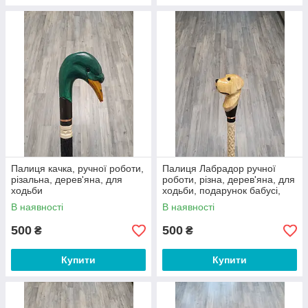
Палиця качка, ручної роботи,
Палиця Лабрадор ручної
різальна, дерев'яна, для
роботи, різна, дерев'яна, для
ходьби
ходьби, подарунок бабусі,
дідусі, літнім
В наявності
В наявності
500
500
₴
₴
Купити
Купити