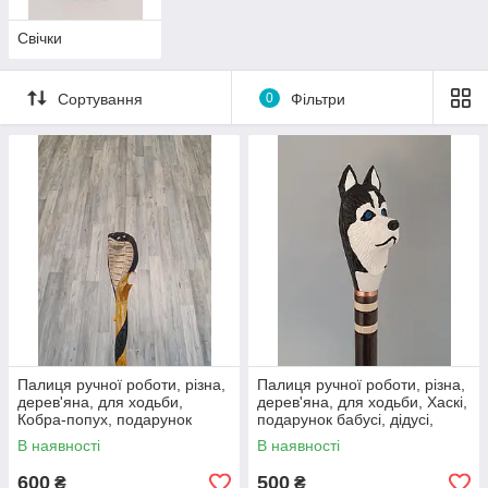
Свічки
Сортування
0
Фільтри
Палиця ручної роботи, різна,
Палиця ручної роботи, різна,
дерев'яна, для ходьби,
дерев'яна, для ходьби, Хаскі,
Кобра-попух, подарунок
подарунок бабусі, дідусі,
бабусі, дідусі, літнім
літнім
В наявності
В наявності
600
500
₴
₴