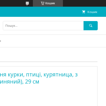
Кошик
Кошик
ы
ня курки, птиці, курятница, з
линяний), 29 см