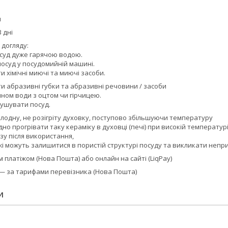
м
 дні
 догляду:
суд дуже гарячою водою.
осуд у посудомийній машині.
 хімічні миючі та миючі засоби.
и абразивні губки та абразивні речовини / засоби
ном води з оцтом чи гірчицею.
ушувати посуд.
олодну, не розігріту духовку, поступово збільшуючи температуру
но прогрівати таку кераміку в духовці (печі) при високій температурі
зу після використання,
жі можуть залишитися в пористій структурі посуду та викликати неп
платіжом (Нова Пошта) або онлайн на сайті (LiqPay)
 — за тарифами перевізника (Нова Пошта)
И