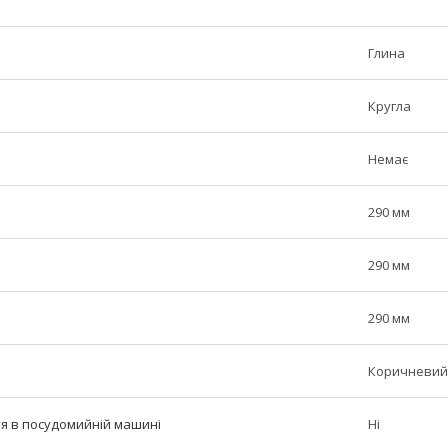
Глина
Кругла
Немає
290 мм
290 мм
290 мм
Коричневий
тя в посудомийній машині
Ні