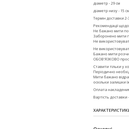
діаметр - 29 см
діаметр низу - 15 с
Термін доставки 2-3
Рекомендації щодо
Не бажано мити по
Заборонено мити п
Не використовувати
Не використовуват
Бажано мити розчи
ОБОВ'ЯЗКОВО прос
Ставити тільки у х
Періодично необхід
Мити бажано відра
оскільки залишки ї
Оплата накладеним 
Вартість доставки
ХАРАКТЕРИСТИК