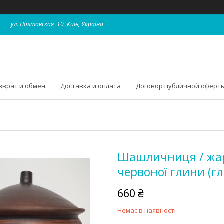
ул. Полтавская, 10, Київ, Україна
зврат и обмен
Доставка и оплата
Договор публичной оферт
Шашличниця / жар
червоної глини (гл
660 ₴
Немає в наявності