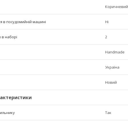
Коричневий
тя в посудомийній машині
Ні
в в наборі
2
Handmade
Україна
Новий
рактеристики
дильнику
Так