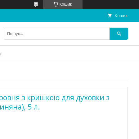
Кошик
Кошик
ы
овня з кришкою для духовки з
иняна), 5 л.