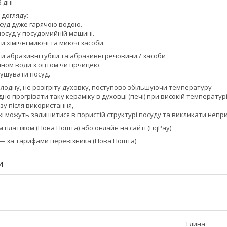
 дні
 догляду:
суд дуже гарячою водою.
осуд у посудомийній машині.
 хімічні миючі та миючі засоби.
и абразивні губки та абразивні речовини / засоби
ном води з оцтом чи гірчицею.
ушувати посуд.
олодну, не розігріту духовку, поступово збільшуючи температуру
но прогрівати таку кераміку в духовці (печі) при високій температурі
зу після використання,
жі можуть залишитися в пористій структурі посуду та викликати неп
платіжом (Нова Пошта) або онлайн на сайті (LiqPay)
 — за тарифами перевізника (Нова Пошта)
И
Глина