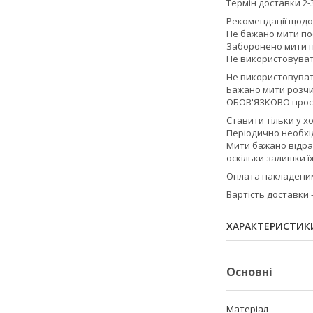
Термін доставки 2-3
Рекомендації щодо
Не бажано мити по
Заборонено мити п
Не використовувати
Не використовуват
Бажано мити розчи
ОБОВ'ЯЗКОВО прос
Ставити тільки у х
Періодично необхід
Мити бажано відра
оскільки залишки ї
Оплата накладеним 
Вартість доставки
ХАРАКТЕРИСТИК
Основні
Матеріал