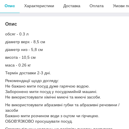
Опис
Характеристики
Доставка
Оплата
Умови п
Опис
обсяг - 0.3 л
діаметр верх - 8,5 см
діаметр низ - 5,8 см
висота - 10,5 см
маса - 0.26 кг
Термін доставки 2-3 дні.
Рекомендації щодо догляду:
Не бажано мити посуд дуже гарячою водою.
Заборонено мити посуд у посудомийній машині.
Не використовувати хімічні миючі та миючі засоби.
Не використовувати абразивні губки та абразивні речовини /
засоби
Бажано мити розчином води з оцтом чи гірчицею.
ОБОВ'ЯЗКОВО просушувати посуд.
Ставити тільки у холодну, не розігріту духовку, поступово