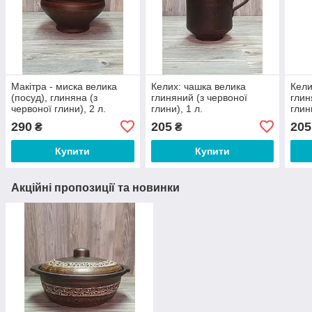
Макітра - миска велика
Келих: чашка велика
Кели
(посуд), глиняна (з
глиняний (з червоної
глин
червоної глини), 2 л.
глини), 1 л.
глин
290
205
205
₴
₴
Купити
Купити
Акційні пропозиції та новинки