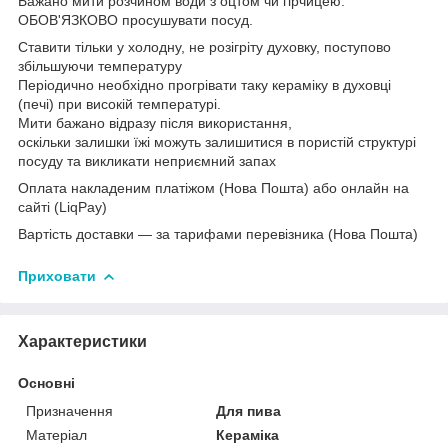
Бажано мити розчином води з оцтом чи гірчицею.
ОБОВ'ЯЗКОВО просушувати посуд.
Ставити тільки у холодну, не розігріту духовку, поступово
збільшуючи температуру
Періодично необхідно прогрівати таку кераміку в духовці
(печі) при високій температурі.
Мити бажано відразу після використання,
оскільки залишки їжі можуть залишитися в пористій структурі
посуду та викликати неприємний запах
Оплата накладеним платіжом (Нова Пошта) або онлайн на
сайті (LiqPay)
Вартість доставки — за тарифами перевізника (Нова Пошта)
Приховати
Характеристики
Основні
Призначення
Для пива
Матеріал
Кераміка