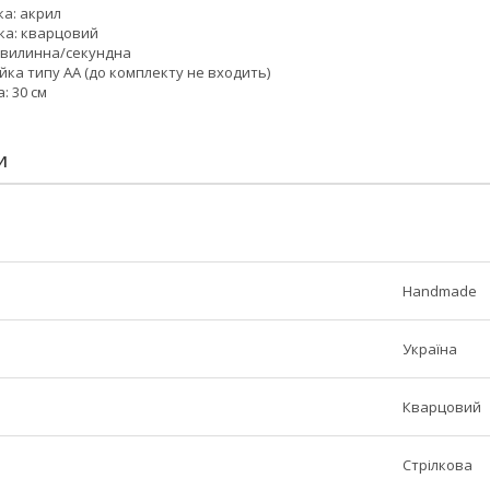
ка: акрил
ика: кварцовий
/хвилинна/секундна
йка типу АА (до комплекту не входить)
: 30 см
И
Handmade
Україна
Кварцовий
Стрілкова