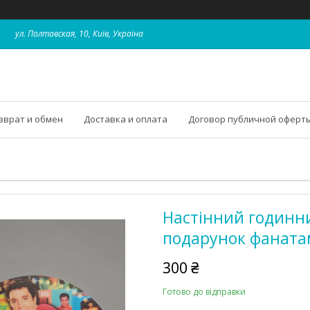
ул. Полтавская, 10, Київ, Україна
зврат и обмен
Доставка и оплата
Договор публичной оферт
Настінний годинник 
подарунок фанатам
300 ₴
Готово до відправки