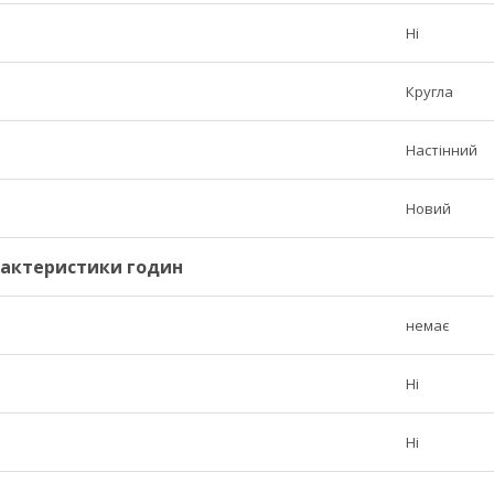
Ні
Кругла
Настінний
Новий
рактеристики годин
немає
Ні
Ні