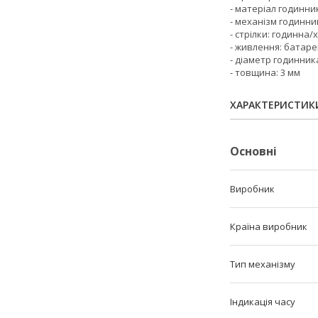
- матеріал годинни
- механізм годинн
- стрілки: годинна
- живлення: батаре
- діаметр годинника
- товщина: 3 мм
ХАРАКТЕРИСТИК
Основні
Виробник
Країна виробник
Тип механізму
Індикація часу