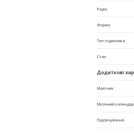
Радіо
Форма
Тип годинника
Стан
Додаткові ха
Маятник
Місячний календар
Підсвічування