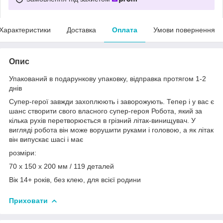
Характеристики
Доставка
Оплата
Умови повернення
Опис
Упакований в подарункову упаковку, відправка протягом 1-2
днів
Супер-герої завжди захоплюють і заворожують. Тепер і у вас є
шанс створити свого власного супер-героя Робота, який за
кілька рухів перетворюється в грізний літак-винищувач. У
вигляді робота він може ворушити руками і головою, а як літак
він випускає шасі і має
розміри:
70 x 150 x 200 мм / 119 деталей
Вік 14+ років, без клею, для всієї родини
Приховати