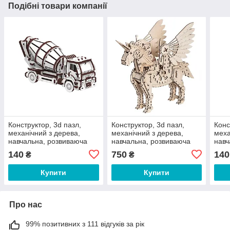
Подібні товари компанії
Конструктор, 3d пазл,
Конструктор, 3d пазл,
Конс
механічний з дерева,
механічний з дерева,
меха
навчальна, розвиваюча
навчальна, розвиваюча
навч
іграшка, гра,
іграшка, гра, Єдиноріг
ігра
140
750
140
₴
₴
Бетонозмішувач
Купити
Купити
Про нас
99% позитивних з 111 відгуків за рік