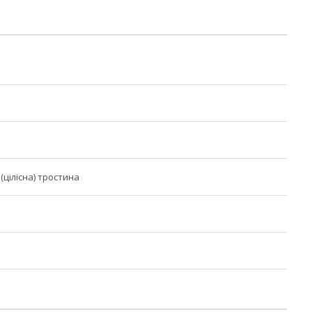
(цілісна) тростина