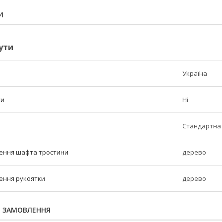
И
ути
Україна
ти
Ні
Стандартна 
ення шафта тростини
дерево
ення рукоятки
дерево
Я ЗАМОВЛЕННЯ