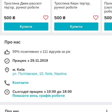
Тростина Джек-рассел-
Тростина Керн тер'єр,
Пал
тер'єр, ручної роботи
ручної роботи
(ско
робо
дере
500
500
500
₴
₴
Купити
Купити
Про нас
99% позитивних з 111 відгуків за рік
Працює з 29.11.2019
м. Київ
ул. Полтавская, 10, Київ, Україна
Контакти
Сьогодні працює з 10:00 до 18:00
Показати весь графік роботи
Про нас