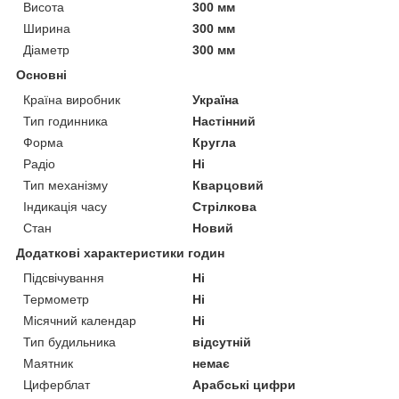
Висота
300 мм
Ширина
300 мм
Діаметр
300 мм
Основні
Країна виробник
Україна
Тип годинника
Настінний
Форма
Кругла
Радіо
Ні
Тип механізму
Кварцовий
Індикація часу
Стрілкова
Стан
Новий
Додаткові характеристики годин
Підсвічування
Ні
Термометр
Ні
Місячний календар
Ні
Тип будильника
відсутній
Маятник
немає
Циферблат
Арабські цифри