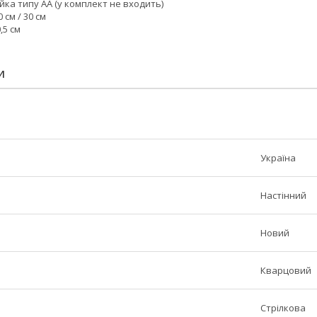
йка типу АА (у комплект не входить)
 см / 30 см
,5 см
И
Україна
Настінний
Новий
Кварцовий
Стрілкова