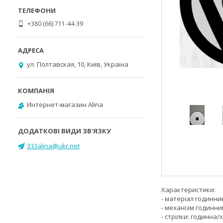
+380 (66) 711-44-39
ул. Полтавская, 10, Київ, Україна
Интернет-магазин Alina
333alina@ukr.net
Характеристики:
- матеріал годинни
- механізм годинн
- стрілки: годинна