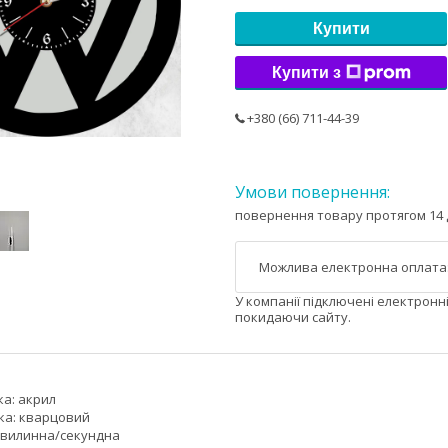
Купити
Купити з
+380 (66) 711-44-39
повернення товару протягом 14 
У компанії підключені електронн
покидаючи сайту.
ка: акрил
ика: кварцовий
/хвилинна/секундна