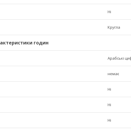
Ні
Кругла
рактеристики годин
Арабські ци
немає
Ні
Ні
Ні