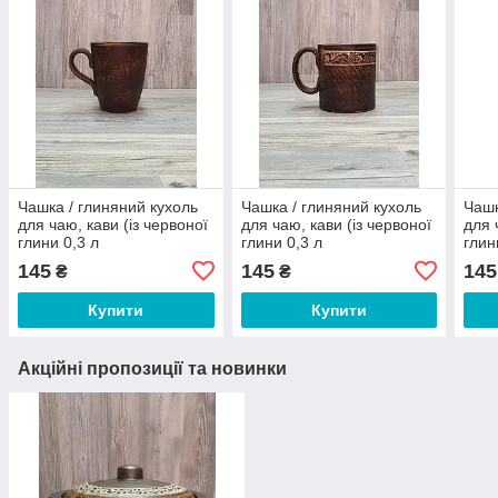
Чашка / глиняний кухоль
Чашка / глиняний кухоль
Чашк
для чаю, кави (із червоної
для чаю, кави (із червоної
для 
глини 0,3 л
глини 0,3 л
глин
145
145
145
₴
₴
Купити
Купити
Акційні пропозиції та новинки