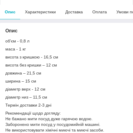
Опис
Характеристики
Доставка
Оплата
Умови п
Опис
об'єм - 0,8 л
маса - 1 кг
висота з кришкою - 16,5 см
висота без кришки – 12 см
довжина – 21,5 см
ширина – 15 см
діаметр верх - 12 см
діаметр низ – 11,5 см
Термін доставки 2-3 дні
Рекомендації щодо догляду:
Не бажано мити посуд дуже гарячою водою.
Заборонено мити посуд у посудомийній машині.
Не використовувати хімічні миючі та миючі засоби.