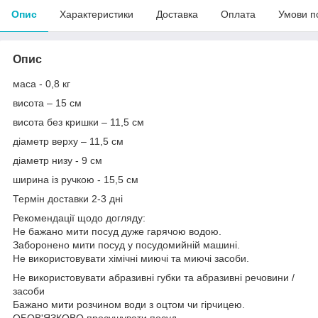
Опис
Характеристики
Доставка
Оплата
Умови п
Опис
маса - 0,8 кг
висота – 15 см
висота без кришки – 11,5 см
діаметр верху – 11,5 см
діаметр низу - 9 см
ширина із ручкою - 15,5 см
Термін доставки 2-3 дні
Рекомендації щодо догляду:
Не бажано мити посуд дуже гарячою водою.
Заборонено мити посуд у посудомийній машині.
Не використовувати хімічні миючі та миючі засоби.
Не використовувати абразивні губки та абразивні речовини /
засоби
Бажано мити розчином води з оцтом чи гірчицею.
ОБОВ'ЯЗКОВО просушувати посуд.