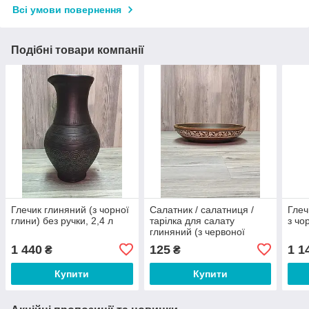
Всі умови повернення
Подібні товари компанії
Глечик глиняний (з чорної
Салатник / салатниця /
Глеч
глини) без ручки, 2,4 л
тарілка для салату
з чо
глиняний (з червоної
глини) 0,6 л
1 440
125
1 1
₴
₴
Купити
Купити