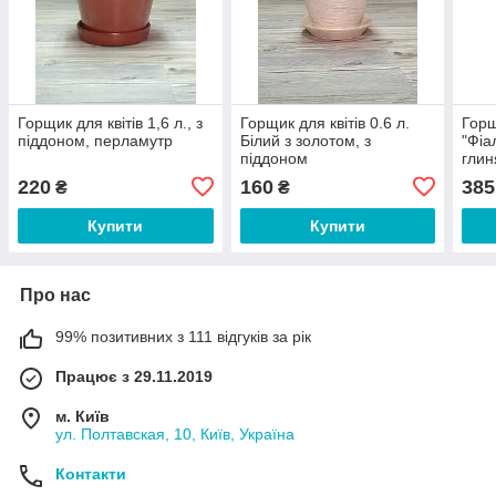
Горщик для квітів 1,6 л., з
Горщик для квітів 0.6 л.
Горщ
піддоном, перламутр
Білий з золотом, з
"Фіа
піддоном
глин
220
160
385
₴
₴
Купити
Купити
Про нас
99% позитивних з 111 відгуків за рік
Працює з 29.11.2019
м. Київ
ул. Полтавская, 10, Київ, Україна
Контакти