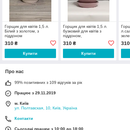
Горщик для квітів 1,5 л.
Горщик для квітів 1,5 л.
Горщ
Білий з золотом, з
бузковий для квітів з
л.са
піддоном
піддоном,
зеле
310
310
310
₴
₴
Купити
Купити
Про нас
99% позитивних з 109 відгуків за рік
Працює з 29.11.2019
м. Київ
ул. Полтавская, 10, Київ, Україна
Контакти
Сьогодні працює з 10:00 до 18:00