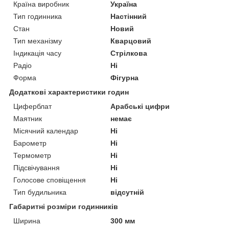
Країна виробник
Україна
Тип годинника
Настінний
Стан
Новий
Тип механізму
Кварцовий
Індикація часу
Стрілкова
Радіо
Ні
Форма
Фігурна
Додаткові характеристики годин
Циферблат
Арабські цифри
Маятник
немає
Місячний календар
Ні
Барометр
Ні
Термометр
Ні
Підсвічування
Ні
Голосове сповіщення
Ні
Тип будильника
відсутній
Габаритні розміри годинників
Ширина
300 мм