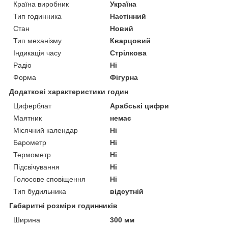
Країна виробник
Україна
Тип годинника
Настінний
Стан
Новий
Тип механізму
Кварцовий
Індикація часу
Стрілкова
Радіо
Ні
Форма
Фігурна
Додаткові характеристики годин
Циферблат
Арабські цифри
Маятник
немає
Місячний календар
Ні
Барометр
Ні
Термометр
Ні
Підсвічування
Ні
Голосове сповіщення
Ні
Тип будильника
відсутній
Габаритні розміри годинників
Ширина
300 мм