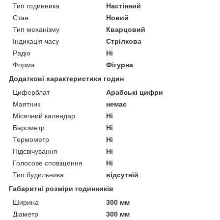
Тип годинника
Настінний
Стан
Новий
Тип механізму
Кварцовий
Індикація часу
Стрілкова
Радіо
Ні
Форма
Фігурна
Додаткові характеристики годин
Циферблат
Арабські цифри
Маятник
немає
Місячний календар
Ні
Барометр
Ні
Термометр
Ні
Підсвічування
Ні
Голосове сповіщення
Ні
Тип будильника
відсутній
Габаритні розміри годинників
Ширина
300 мм
Діаметр
300 мм