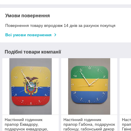
Умови повернення
Повернення товару впродовж 14 днів за рахунок покупця
Всі умови повернення
Подібні товари компанії
Настінний годинник
Настінний годинник
Наст
прапор Еквадору,
прапор Габона, подарунок
прап
подарунок еквадорцю,
габонцу, габонський декор
Гвін