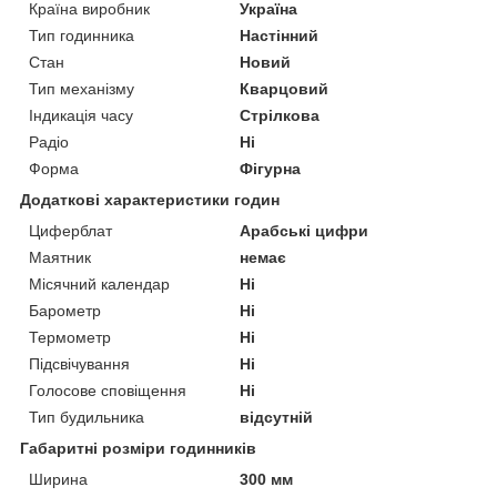
Країна виробник
Україна
Тип годинника
Настінний
Стан
Новий
Тип механізму
Кварцовий
Індикація часу
Стрілкова
Радіо
Ні
Форма
Фігурна
Додаткові характеристики годин
Циферблат
Арабські цифри
Маятник
немає
Місячний календар
Ні
Барометр
Ні
Термометр
Ні
Підсвічування
Ні
Голосове сповіщення
Ні
Тип будильника
відсутній
Габаритні розміри годинників
Ширина
300 мм