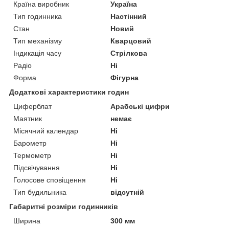
Країна виробник
Україна
Тип годинника
Настінний
Стан
Новий
Тип механізму
Кварцовий
Індикація часу
Стрілкова
Радіо
Ні
Форма
Фігурна
Додаткові характеристики годин
Циферблат
Арабські цифри
Маятник
немає
Місячний календар
Ні
Барометр
Ні
Термометр
Ні
Підсвічування
Ні
Голосове сповіщення
Ні
Тип будильника
відсутній
Габаритні розміри годинників
Ширина
300 мм