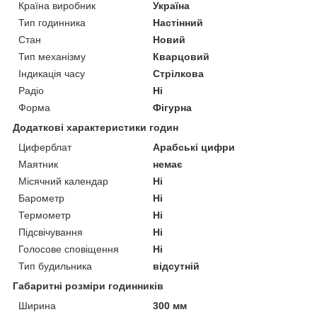
Країна виробник
Україна
Тип годинника
Настінний
Стан
Новий
Тип механізму
Кварцовий
Індикація часу
Стрілкова
Радіо
Ні
Форма
Фігурна
Додаткові характеристики годин
Циферблат
Арабські цифри
Маятник
немає
Місячний календар
Ні
Барометр
Ні
Термометр
Ні
Підсвічування
Ні
Голосове сповіщення
Ні
Тип будильника
відсутній
Габаритні розміри годинників
Ширина
300 мм