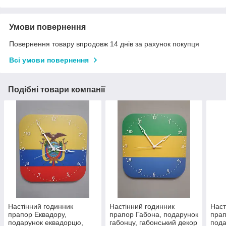
Умови повернення
Повернення товару впродовж 14 днів за рахунок покупця
Всі умови повернення
Подібні товари компанії
Настінний годинник
Настінний годинник
Наст
прапор Еквадору,
прапор Габона, подарунок
прап
подарунок еквадорцю,
габонцу, габонський декор
пода