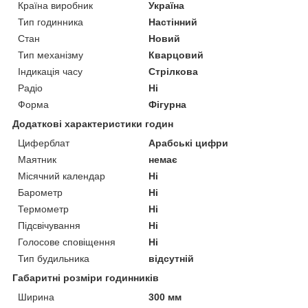
Країна виробник
Україна
Тип годинника
Настінний
Стан
Новий
Тип механізму
Кварцовий
Індикація часу
Стрілкова
Радіо
Ні
Форма
Фігурна
Додаткові характеристики годин
Циферблат
Арабські цифри
Маятник
немає
Місячний календар
Ні
Барометр
Ні
Термометр
Ні
Підсвічування
Ні
Голосове сповіщення
Ні
Тип будильника
відсутній
Габаритні розміри годинників
Ширина
300 мм