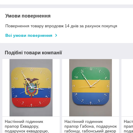
Умови повернення
Повернення товару впродовж 14 днів за рахунок покупця
Всі умови повернення
Подібні товари компанії
Настінний годинник
Настінний годинник
Наст
прапор Еквадору,
прапор Габона, подарунок
прап
подарунок еквадорцю,
габонцу, габонський декор
пода