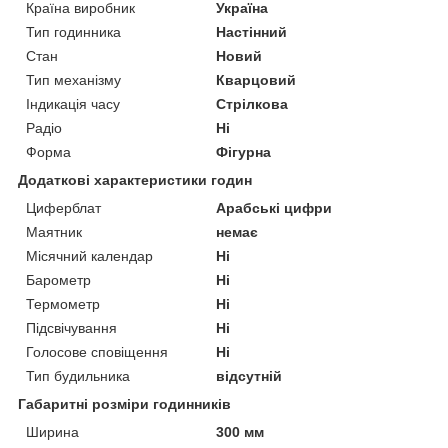
Країна виробник
Україна
Тип годинника
Настінний
Стан
Новий
Тип механізму
Кварцовий
Індикація часу
Стрілкова
Радіо
Ні
Форма
Фігурна
Додаткові характеристики годин
Циферблат
Арабські цифри
Маятник
немає
Місячний календар
Ні
Барометр
Ні
Термометр
Ні
Підсвічування
Ні
Голосове сповіщення
Ні
Тип будильника
відсутній
Габаритні розміри годинників
Ширина
300 мм