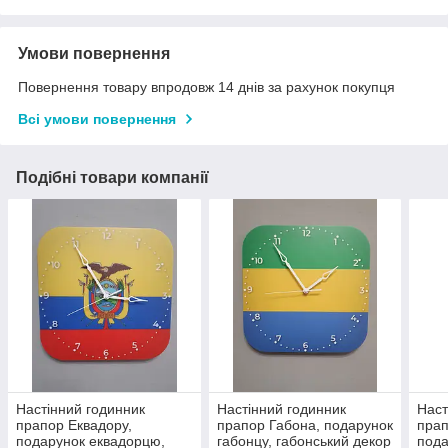
Умови повернення
Повернення товару впродовж 14 днів за рахунок покупця
Всі умови повернення
Подібні товари компанії
Настінний годинник
Настінний годинник
Наст
прапор Еквадору,
прапор Габона, подарунок
прап
подарунок еквадорцю,
габонцу, габонський декор
пода