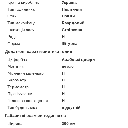
Країна виробник
Україна
Тип годинника
Настінний
Стан
Новий
Тип механізму
Кварцовий
Індикація часу
Стрілкова
Радіо
Ні
Форма
Фігурна
Додаткові характеристики годин
Циферблат
Арабські цифри
Маятник
немає
Місячний календар
Ні
Барометр
Ні
Термометр
Ні
Підсвічування
Ні
Голосове сповіщення
Ні
Тип будильника
відсутній
Габаритні розміри годинників
Ширина
300 мм