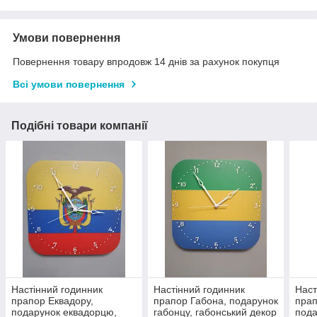
Умови повернення
Повернення товару впродовж 14 днів за рахунок покупця
Всі умови повернення
Подібні товари компанії
Настінний годинник
Настінний годинник
Наст
прапор Еквадору,
прапор Габона, подарунок
прап
подарунок еквадорцю,
габонцу, габонський декор
пода