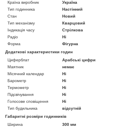
Країна виробник
Україна
Тип годинника
Настінний
Стан
Новий
Тип механізму
Кварцовий
Індикація часу
Стрілкова
Радіо
Ні
Форма
Фігурна
Додаткові характеристики годин
Циферблат
Арабські цифри
Маятник
немає
Місячний календар
Ні
Барометр
Ні
Термометр
Ні
Підсвічування
Ні
Голосове сповіщення
Ні
Тип будильника
відсутній
Габаритні розміри годинників
Ширина
300 мм