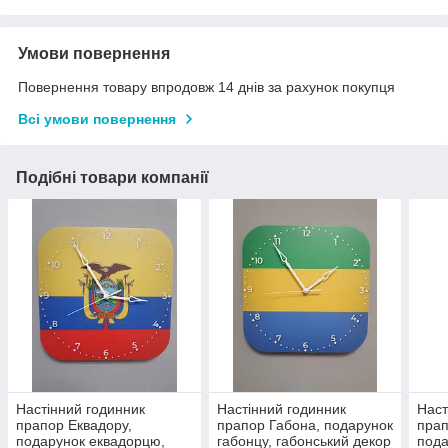
Умови повернення
Повернення товару впродовж 14 днів за рахунок покупця
Всі умови повернення
Подібні товари компанії
Настінний годинник
Настінний годинник
Наст
прапор Еквадору,
прапор Габона, подарунок
прап
подарунок еквадорцю,
габонцу, габонський декор
пода