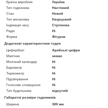
Країна виробник
Україна
Тип годинника
Настінний
Стан
Новий
Тип механізму
Кварцовий
Індикація часу
Стрілкова
Радіо
Ні
Форма
Фігурна
Додаткові характеристики годин
Циферблат
Арабські цифри
Маятник
немає
Місячний календар
Ні
Барометр
Ні
Термометр
Ні
Підсвічування
Ні
Голосове сповіщення
Ні
Тип будильника
відсутній
Габаритні розміри годинників
Ширина
300 мм