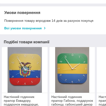
Умови повернення
Повернення товару впродовж 14 днів за рахунок покупця
Всі умови повернення
Подібні товари компанії
Настінний годинник
Настінний годинник
Наст
прапор Еквадору,
прапор Габона, подарунок
прап
подарунок еквадорцю,
габонцу, габонський декор
пода