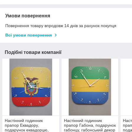
Умови повернення
Повернення товару впродовж 14 днів за рахунок покупця
Всі умови повернення
Подібні товари компанії
Настінний годинник
Настінний годинник
Наст
прапор Еквадору,
прапор Габона, подарунок
прап
подарунок еквадорцю,
габонцу, габонський декор
пода