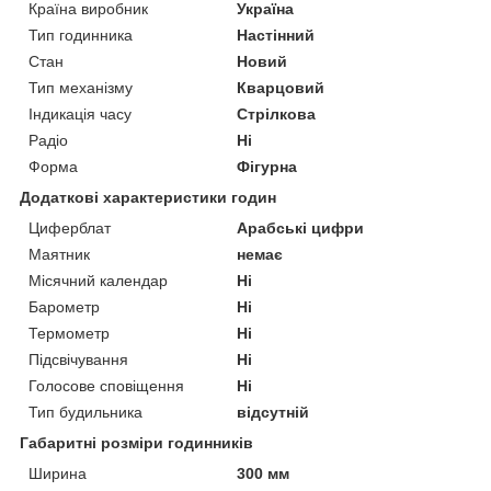
Країна виробник
Україна
Тип годинника
Настінний
Стан
Новий
Тип механізму
Кварцовий
Індикація часу
Стрілкова
Радіо
Ні
Форма
Фігурна
Додаткові характеристики годин
Циферблат
Арабські цифри
Маятник
немає
Місячний календар
Ні
Барометр
Ні
Термометр
Ні
Підсвічування
Ні
Голосове сповіщення
Ні
Тип будильника
відсутній
Габаритні розміри годинників
Ширина
300 мм