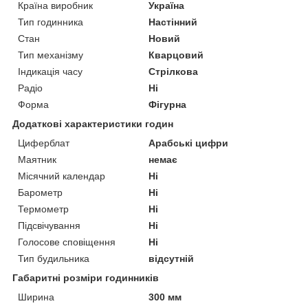
Країна виробник
Україна
Тип годинника
Настінний
Стан
Новий
Тип механізму
Кварцовий
Індикація часу
Стрілкова
Радіо
Ні
Форма
Фігурна
Додаткові характеристики годин
Циферблат
Арабські цифри
Маятник
немає
Місячний календар
Ні
Барометр
Ні
Термометр
Ні
Підсвічування
Ні
Голосове сповіщення
Ні
Тип будильника
відсутній
Габаритні розміри годинників
Ширина
300 мм