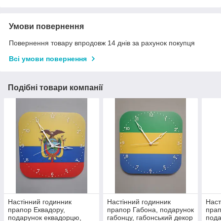
Умови повернення
Повернення товару впродовж 14 днів за рахунок покупця
Всі умови повернення
Подібні товари компанії
Настінний годинник
Настінний годинник
Наст
прапор Еквадору,
прапор Габона, подарунок
прап
подарунок еквадорцю,
габонцу, габонський декор
пода