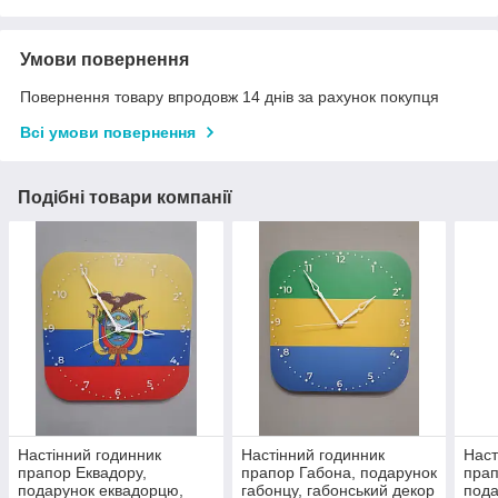
Умови повернення
Повернення товару впродовж 14 днів за рахунок покупця
Всі умови повернення
Подібні товари компанії
Настінний годинник
Настінний годинник
Наст
прапор Еквадору,
прапор Габона, подарунок
прап
подарунок еквадорцю,
габонцу, габонський декор
пода