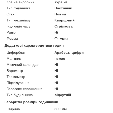
Країна виробник
Україна
Тип годинника
Настінний
Стан
Новий
Тип механізму
Кварцовий
Індикація часу
Стрілкова
Радіо
Ні
Форма
Фігурна
Додаткові характеристики годин
Циферблат
Арабські цифри
Маятник
немає
Місячний календар
Ні
Барометр
Ні
Термометр
Ні
Підсвічування
Ні
Голосове сповіщення
Ні
Тип будильника
відсутній
Габаритні розміри годинників
Ширина
300 мм