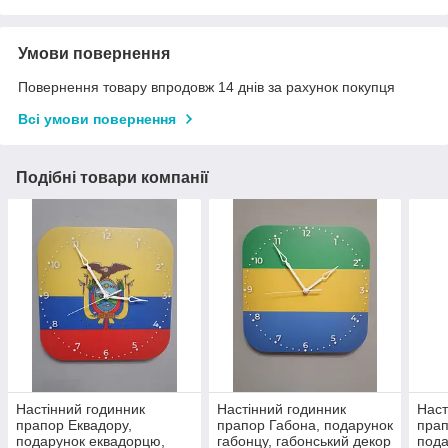
Умови повернення
Повернення товару впродовж 14 днів за рахунок покупця
Всі умови повернення
Подібні товари компанії
Настінний годинник
Настінний годинник
Наст
прапор Еквадору,
прапор Габона, подарунок
прап
подарунок еквадорцю,
габонцу, габонський декор
пода