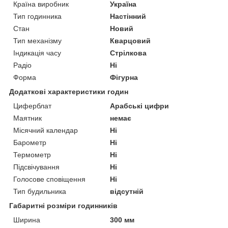
Країна виробник
Україна
Тип годинника
Настінний
Стан
Новий
Тип механізму
Кварцовий
Індикація часу
Стрілкова
Радіо
Ні
Форма
Фігурна
Додаткові характеристики годин
Циферблат
Арабські цифри
Маятник
немає
Місячний календар
Ні
Барометр
Ні
Термометр
Ні
Підсвічування
Ні
Голосове сповіщення
Ні
Тип будильника
відсутній
Габаритні розміри годинників
Ширина
300 мм