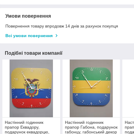
Умови повернення
Повернення товару впродовж 14 днів за рахунок покупця
Всі умови повернення
Подібні товари компанії
Настінний годинник
Настінний годинник
Наст
прапор Еквадору,
прапор Габона, подарунок
прап
подарунок еквадорцю,
габонцу, габонський декор
пода