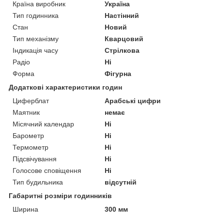
Країна виробник
Україна
Тип годинника
Настінний
Стан
Новий
Тип механізму
Кварцовий
Індикація часу
Стрілкова
Радіо
Ні
Форма
Фігурна
Додаткові характеристики годин
Циферблат
Арабські цифри
Маятник
немає
Місячний календар
Ні
Барометр
Ні
Термометр
Ні
Підсвічування
Ні
Голосове сповіщення
Ні
Тип будильника
відсутній
Габаритні розміри годинників
Ширина
300 мм