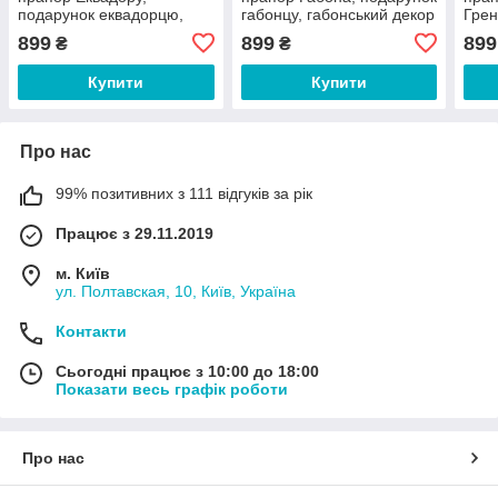
подарунок еквадорцю,
габонцу, габонський декор
Грен
еквадорський декор
сент
899
899
899
₴
₴
сент
Купити
Купити
Про нас
99% позитивних з 111 відгуків за рік
Працює з 29.11.2019
м. Київ
ул. Полтавская, 10, Київ, Україна
Контакти
Сьогодні працює з 10:00 до 18:00
Показати весь графік роботи
Про нас