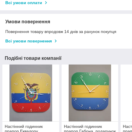
Всі умови оплати
Умови повернення
Повернення товару впродовж 14 днів за рахунок покупця
Всі умови повернення
Подібні товари компанії
Настінний годинник
Настінний годинник
Наст
прапор Еквадору,
прапор Габона, подарунок
прап