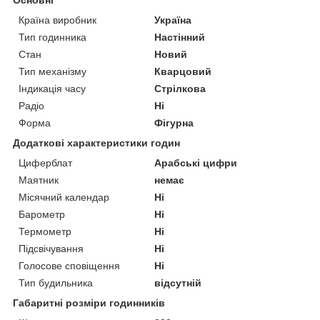
Країна виробник
Україна
Тип годинника
Настінний
Стан
Новий
Тип механізму
Кварцовий
Індикація часу
Стрілкова
Радіо
Ні
Форма
Фігурна
Додаткові характеристики годин
Циферблат
Арабські цифри
Маятник
немає
Місячний календар
Ні
Барометр
Ні
Термометр
Ні
Підсвічування
Ні
Голосове сповіщення
Ні
Тип будильника
відсутній
Габаритні розміри годинників