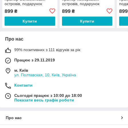
островів, подарунок
островів, подарунок
пода
соломонівцю,
коморцю, коморський
еква
899
899
899
₴
₴
соломонівський декор
декор
Купити
Купити
Про нас
99% позитивних з 111 відгуків за рік
Працює з 29.11.2019
м. Київ
ул. Полтавская, 10, Київ, Україна
Контакти
Сьогодні працює з 10:00 до 18:00
Показати весь графік роботи
Про нас