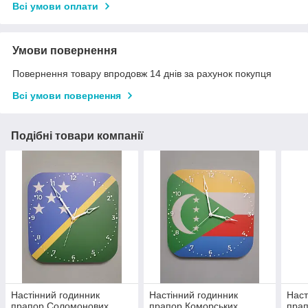
Всі умови оплати
Умови повернення
Повернення товару впродовж 14 днів за рахунок покупця
Всі умови повернення
Подібні товари компанії
Настінний годинник
Настінний годинник
Наст
прапор Соломонових
прапор Коморських
прап