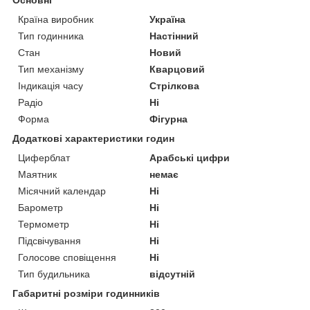
Країна виробник
Україна
Тип годинника
Настінний
Стан
Новий
Тип механізму
Кварцовий
Індикація часу
Стрілкова
Радіо
Ні
Форма
Фігурна
Додаткові характеристики годин
Циферблат
Арабські цифри
Маятник
немає
Місячний календар
Ні
Барометр
Ні
Термометр
Ні
Підсвічування
Ні
Голосове сповіщення
Ні
Тип будильника
відсутній
Габаритні розміри годинників