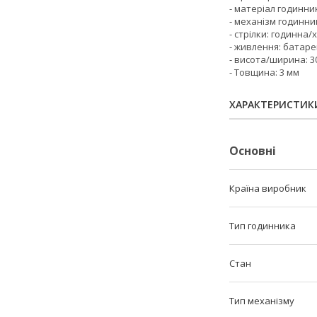
- матеріал годинни
- механізм годинн
- стрілки: годинна
- живлення: батаре
- висота/ширина: 30
- Товщина: 3 мм
ХАРАКТЕРИСТИК
Основні
Країна виробник
Тип годинника
Стан
Тип механізму