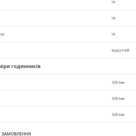
Ні
Ні
ня
Ні
відсутній
міри годинників
300 мм
300 мм
300 мм
Я ЗАМОВЛЕННЯ