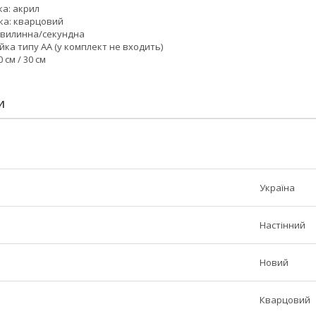
ка: акрил
ика: кварцовий
/хвилинна/секундна
йка типу АА (у комплект не входить)
 см / 30 см
И
Україна
Настінний
Новий
Кварцовий