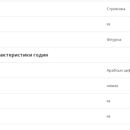
Стрілкова
Ні
Фігурна
рактеристики годин
Арабські ци
немає
Ні
Ні