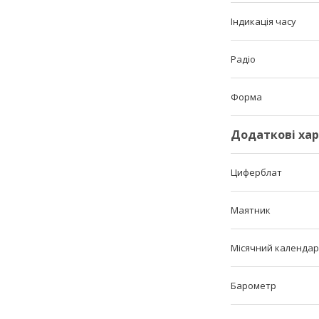
Індикація часу
Радіо
Форма
Додаткові ха
Циферблат
Маятник
Місячний календар
Барометр