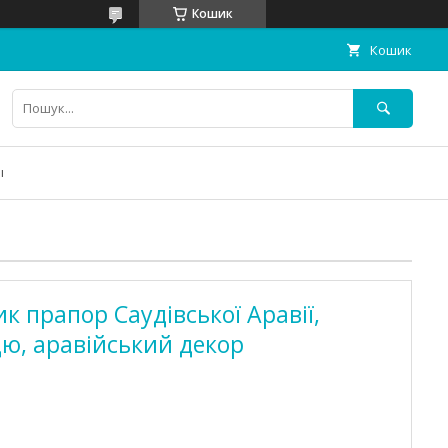
Кошик
Кошик
ы
к прапор Саудівської Аравії,
ю, аравійський декор