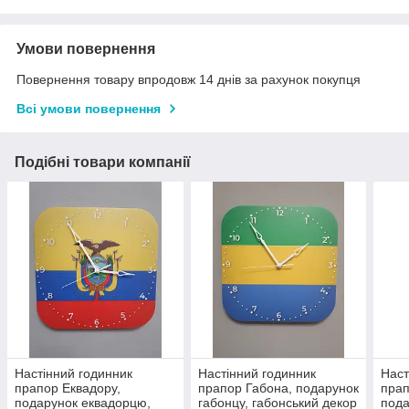
Умови повернення
Повернення товару впродовж 14 днів за рахунок покупця
Всі умови повернення
Подібні товари компанії
Настінний годинник
Настінний годинник
Наст
прапор Еквадору,
прапор Габона, подарунок
прап
подарунок еквадорцю,
габонцу, габонський декор
пода