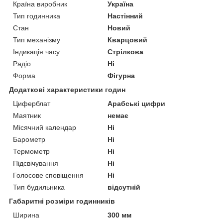
Країна виробник
Україна
Тип годинника
Настінний
Стан
Новий
Тип механізму
Кварцовий
Індикація часу
Стрілкова
Радіо
Ні
Форма
Фігурна
Додаткові характеристики годин
Циферблат
Арабські цифри
Маятник
немає
Місячний календар
Ні
Барометр
Ні
Термометр
Ні
Підсвічування
Ні
Голосове сповіщення
Ні
Тип будильника
відсутній
Габаритні розміри годинників
Ширина
300 мм