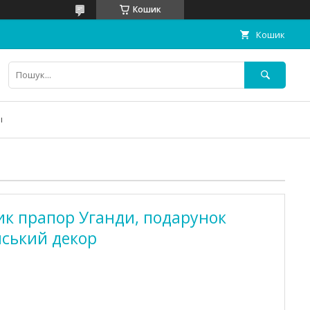
Кошик
Кошик
ы
ик прапор Уганди, подарунок
йський декор