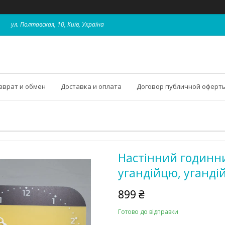
ул. Полтавская, 10, Київ, Україна
зврат и обмен
Доставка и оплата
Договор публичной оферт
Настінний годинн
угандійцю, уганді
899 ₴
Готово до відправки