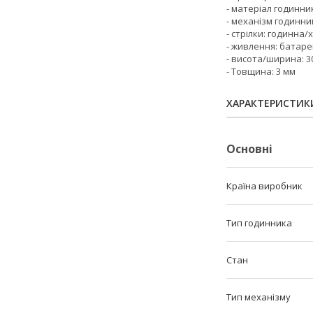
- матеріал годинни
- механізм годинн
- стрілки: годинна
- живлення: батаре
- висота/ширина: 30
- Товщина: 3 мм
ХАРАКТЕРИСТИК
Основні
Країна виробник
Тип годинника
Стан
Тип механізму