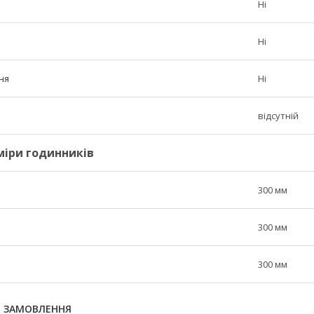
Ні
Ні
ня
Ні
відсутній
міри годинників
300 мм
300 мм
300 мм
Я ЗАМОВЛЕННЯ