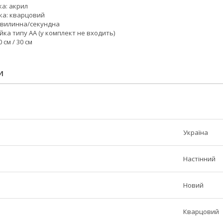
ка: акрил
ика: кварцовий
/хвилинна/секундна
йка типу АА (у комплект не входить)
 см / 30 см
И
Україна
Настінний
Новий
Кварцовий