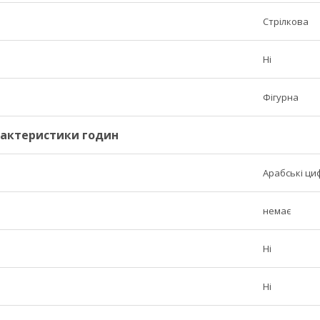
Стрілкова
Ні
Фігурна
рактеристики годин
Арабські ци
немає
Ні
Ні