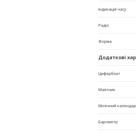
Індикація часу
Радіо
Форма
Додаткові ха
Циферблат
Маятник
Місячний календар
Барометр