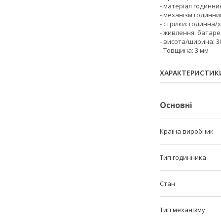
- матеріал годинни
- механізм годинн
- стрілки: годинна
- живлення: батаре
- висота/ширина: 30
- Товщина: 3 мм
ХАРАКТЕРИСТИК
Основні
Країна виробник
Тип годинника
Стан
Тип механізму