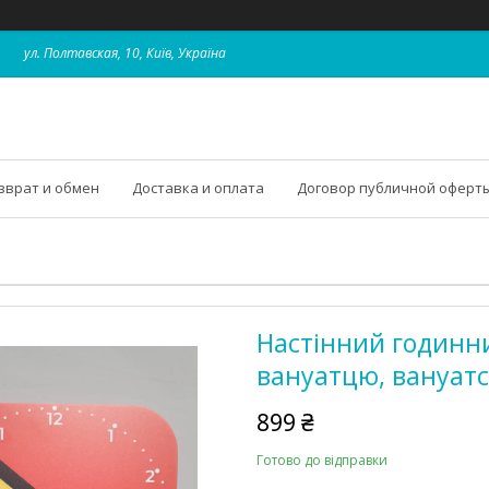
ул. Полтавская, 10, Київ, Україна
зврат и обмен
Доставка и оплата
Договор публичной оферт
Настінний годинни
вануатцю, вануат
899 ₴
Готово до відправки