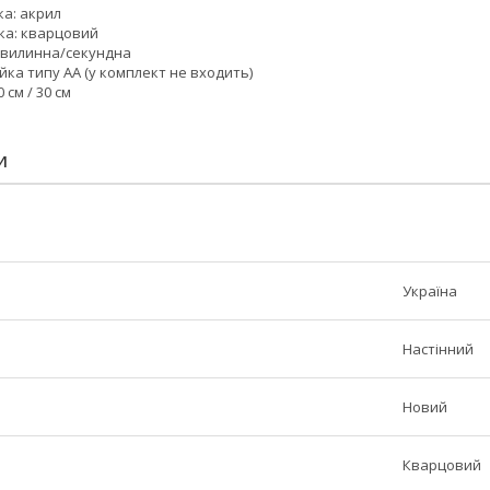
ка: акрил
ика: кварцовий
/хвилинна/секундна
йка типу АА (у комплект не входить)
 см / 30 см
И
Україна
Настінний
Новий
Кварцовий