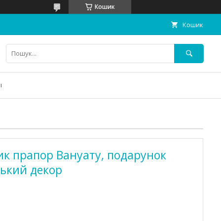
Кошик
Кошик
ы
к прапор Вануату, подарунок
ський декор