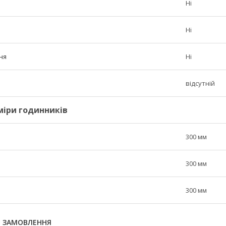
Ні
Ні
ня
Ні
відсутній
міри годинників
300 мм
300 мм
300 мм
Я ЗАМОВЛЕННЯ