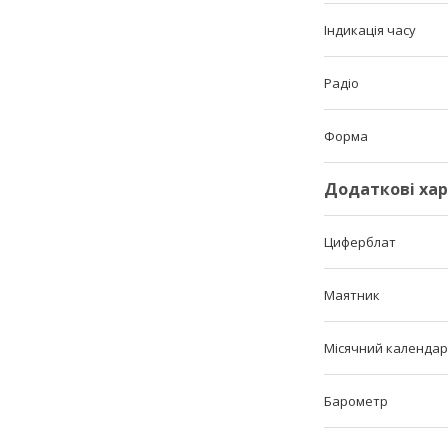
Індикація часу
Радіо
Форма
Додаткові ха
Циферблат
Маятник
Місячний календар
Барометр