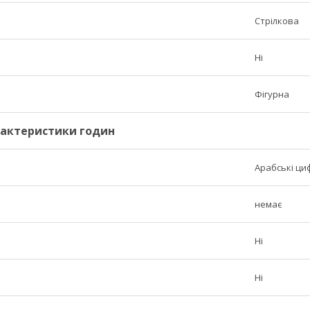
Стрілкова
Ні
Фігурна
рактеристики годин
Арабські ци
немає
Ні
Ні