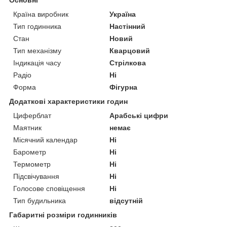
Країна виробник
Україна
Тип годинника
Настінний
Стан
Новий
Тип механізму
Кварцовий
Індикація часу
Стрілкова
Радіо
Ні
Форма
Фігурна
Додаткові характеристики годин
Циферблат
Арабські цифри
Маятник
немає
Місячний календар
Ні
Барометр
Ні
Термометр
Ні
Підсвічування
Ні
Голосове сповіщення
Ні
Тип будильника
відсутній
Габаритні розміри годинників