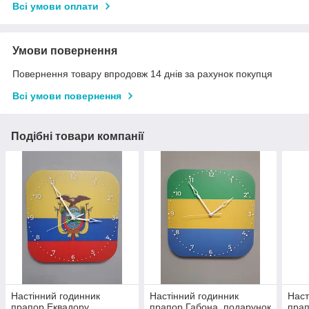
Всі умови оплати
Умови повернення
Повернення товару впродовж 14 днів за рахунок покупця
Всі умови повернення
Подібні товари компанії
Настінний годинник
Настінний годинник
Наст
прапор Еквадору,
прапор Габона, подарунок
прап