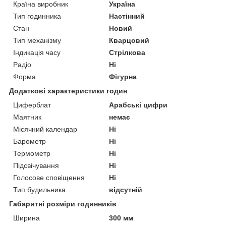
Країна виробник
Україна
Тип годинника
Настінний
Стан
Новий
Тип механізму
Кварцовий
Індикація часу
Стрілкова
Радіо
Ні
Форма
Фігурна
Додаткові характеристики годин
Циферблат
Арабські цифри
Маятник
немає
Місячний календар
Ні
Барометр
Ні
Термометр
Ні
Підсвічування
Ні
Голосове сповіщення
Ні
Тип будильника
відсутній
Габаритні розміри годинників
Ширина
300 мм