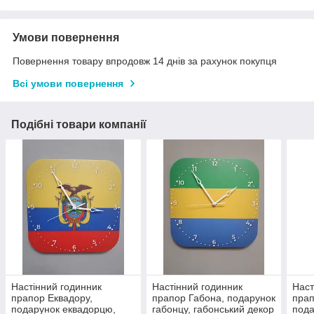
Умови повернення
Повернення товару впродовж 14 днів за рахунок покупця
Всі умови повернення
Подібні товари компанії
Настінний годинник
Настінний годинник
Наст
прапор Еквадору,
прапор Габона, подарунок
прап
подарунок еквадорцю,
габонцу, габонський декор
пода