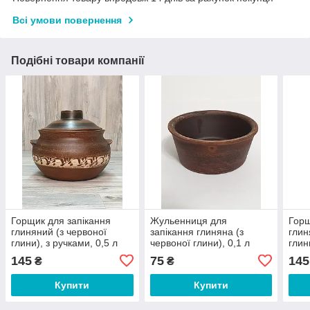
Всі умови повернення
Подібні товари компанії
Горщик для запікання
Жульенниця для
Горщ
глиняний (з червоної
запікання глиняна (з
глин
глини), з ручками, 0,5 л
червоної глини), 0,1 л
глин
145
75
145
₴
₴
Купити
Купити