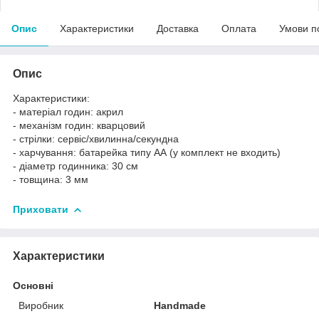
Опис
Характеристики
Доставка
Оплата
Умови п
Опис
Характеристики:
- матеріал годин: акрил
- механізм годин: кварцовий
- стрілки: сервіс/хвилинна/секундна
- харчування: батарейка типу АА (у комплект не входить)
- діаметр годинника: 30 см
- товщина: 3 мм
Приховати
Характеристики
Основні
Виробник
Handmade