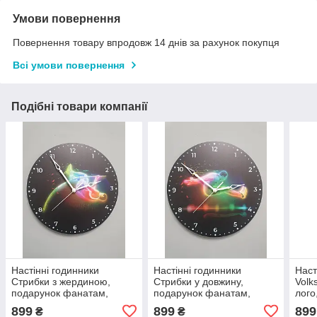
Умови повернення
Повернення товару впродовж 14 днів за рахунок покупця
Всі умови повернення
Подібні товари компанії
Настінні годинники
Настінні годинники
Наст
Стрибки з жердиною,
Стрибки у довжину,
Volk
подарунок фанатам,
подарунок фанатам,
лого
любителям
любителям
люби
899
899
899
₴
₴