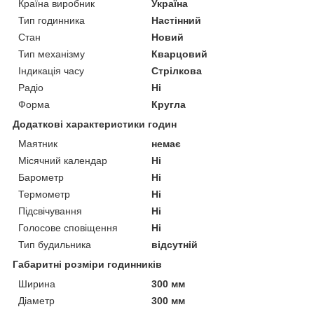
Країна виробник
Україна
Тип годинника
Настінний
Стан
Новий
Тип механізму
Кварцовий
Індикація часу
Стрілкова
Радіо
Ні
Форма
Кругла
Додаткові характеристики годин
Маятник
немає
Місячний календар
Ні
Барометр
Ні
Термометр
Ні
Підсвічування
Ні
Голосове сповіщення
Ні
Тип будильника
відсутній
Габаритні розміри годинників
Ширина
300 мм
Діаметр
300 мм