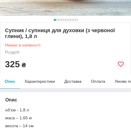
Супник / супниця для духовки (з червоної
глини), 1,8 л
Немає в наявності
Роздріб
325
₴
Опис
Характеристики
Доставка
Оплата
Умови п
Опис
об'єм - 1,8 л
маса – 1,65 кг
висота – 14 см