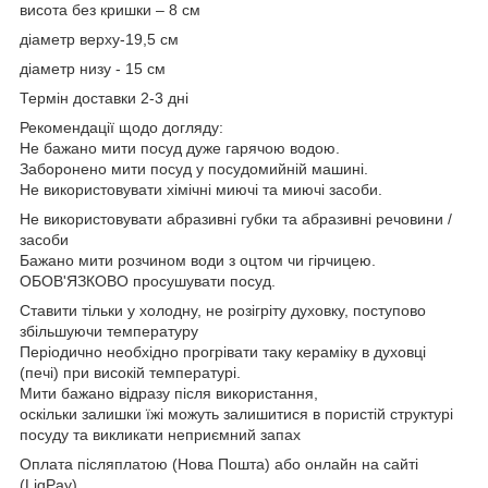
висота без кришки – 8 см
діаметр верху-19,5 см
діаметр низу - 15 см
Термін доставки 2-3 дні
Рекомендації щодо догляду:
Не бажано мити посуд дуже гарячою водою.
Заборонено мити посуд у посудомийній машині.
Не використовувати хімічні миючі та миючі засоби.
Не використовувати абразивні губки та абразивні речовини /
засоби
Бажано мити розчином води з оцтом чи гірчицею.
ОБОВ'ЯЗКОВО просушувати посуд.
Ставити тільки у холодну, не розігріту духовку, поступово
збільшуючи температуру
Періодично необхідно прогрівати таку кераміку в духовці
(печі) при високій температурі.
Мити бажано відразу після використання,
оскільки залишки їжі можуть залишитися в пористій структурі
посуду та викликати неприємний запах
Оплата післяплатою (Нова Пошта) або онлайн на сайті
(LiqPay)