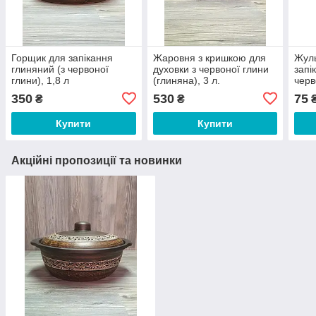
Горщик для запікання
Жаровня з кришкою для
Жул
глиняний (з червоної
духовки з червоної глини
запі
глини), 1,8 л
(глиняна), 3 л.
черв
350
530
75
₴
₴
Купити
Купити
Акційні пропозиції та новинки