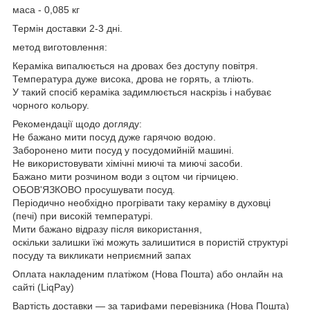
маса - 0,085 кг
Термін доставки 2-3 дні.
метод виготовлення:
Кераміка випалюється на дровах без доступу повітря.
Температура дуже висока, дрова не горять, а тліють.
У такий спосіб кераміка задимлюється наскрізь і набуває
чорного кольору.
Рекомендації щодо догляду:
Не бажано мити посуд дуже гарячою водою.
Заборонено мити посуд у посудомийній машині.
Не використовувати хімічні миючі та миючі засоби.
Бажано мити розчином води з оцтом чи гірчицею.
ОБОВ'ЯЗКОВО просушувати посуд.
Періодично необхідно прогрівати таку кераміку в духовці
(печі) при високій температурі.
Мити бажано відразу після використання,
оскільки залишки їжі можуть залишитися в пористій структурі
посуду та викликати неприємний запах
Оплата накладеним платіжом (Нова Пошта) або онлайн на
сайті (LiqPay)
Вартість доставки — за тарифами перевізника (Нова Пошта)