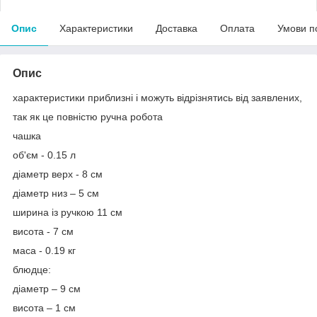
Опис
Характеристики
Доставка
Оплата
Умови п
Опис
характеристики приблизні і можуть відрізнятись від заявлених,
так як це повністю ручна робота
чашка
об'єм - 0.15 л
діаметр верх - 8 см
діаметр низ – 5 см
ширина із ручкою 11 см
висота - 7 см
маса - 0.19 кг
блюдце:
діаметр – 9 см
висота – 1 см