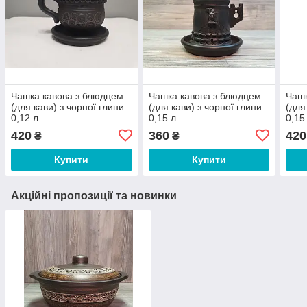
Чашка кавова з блюдцем
Чашка кавова з блюдцем
Чашк
(для кави) з чорної глини
(для кави) з чорної глини
(для
0,12 л
0,15 л
0,15
420
360
420
₴
₴
Купити
Купити
Акційні пропозиції та новинки