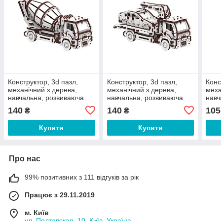
Конструктор, 3d пазл,
Конструктор, 3d пазл,
Конс
механічний з дерева,
механічний з дерева,
меха
навчальна, розвиваюча
навчальна, розвиваюча
навч
іграшка, гра,
іграшка, гра, Евакуатор
ігра
140
140
105
₴
₴
Бетонозмішувач
Купити
Купити
Про нас
99% позитивних з 111 відгуків за рік
Працює з 29.11.2019
м. Київ
ул. Полтавская, 10, Київ, Україна