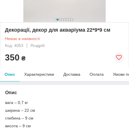
Декорації, декор для акваріума 22*9*9 см
Немає в наявності
Код: 4053
Роздріб
350
₴
Опис
Характеристики
Доставка
Оплата
Умови п
Опис
вага – 0,7 кг
ширина – 22 см
глибина – 9 см
висота – 9 см