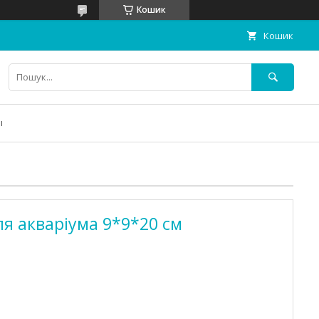
Кошик
Кошик
ы
ля акваріума 9*9*20 см